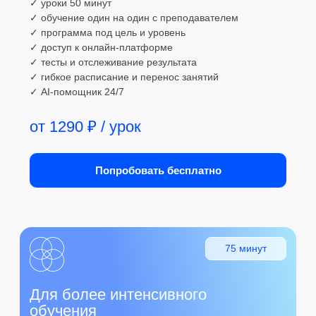
пришли к результату
с НоваСпик
Вошли в топ-3
EdTech-решений
НоваСпик вошла в топ-3 решений
для языкового онлайн-образования по версии
отраслевой премии EdTech
Читать статью
Мы в рейтингах лучших