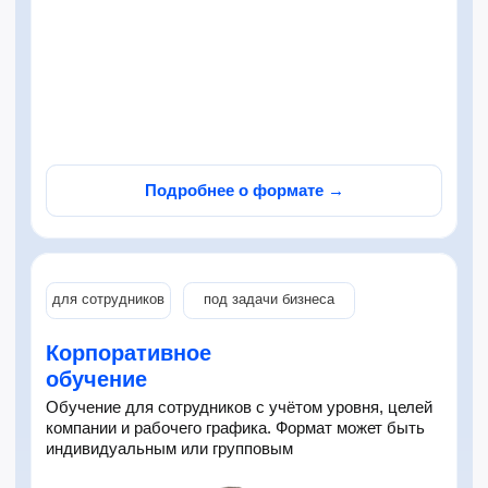
Обучение для сотрудников с учётом уровня, целей
✓ AI-помощник 24/7
компании и рабочего графика. Формат может быть
индивидуальным или групповым
от 795 ₽ / урок
Попробовать бесплатно
50 минут
Для уверенного прогресса
без усталости
Подробнее о формате →
За это время успеваете разобрать тему,
отработать навыки и закрепить материал —
идеально для взрослых и подростков.
✓ уроки 50 минут
✓ обучение один на один с преподавателем
удобный формат
для близкого человека
✓ программа под цель и уровень
✓ доступ к онлайн-платформе
Подарите курс
✓ тесты и отслеживание результата
китайского
✓ гибкое расписание и перенос занятий
Сертификат на курс английского или китайского
✓ AI-помощник 24/7
языка. Получатель сам выберет формат, цель
обучения и удобное время старта