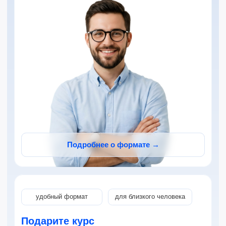
от 1290 ₽ / урок
Попробовать бесплатно
75 минут
Для более интенсивного
обучения
Подробнее о формате →
Идеально, чтобы разобрать сложную тему
до деталей, отработать максимум примеров
и заметно продвинуться за одно занятие.
✓ уроки 75 минут
✓ обучение один на один с преподавателем
✓ программа под цель и уровень
✓ доступ к онлайн-платформе
✓ тесты и отслеживание результата
✓ гибкое расписание и перенос занятий
✓ AI-помощник 24/7
от 1990 ₽ / урок