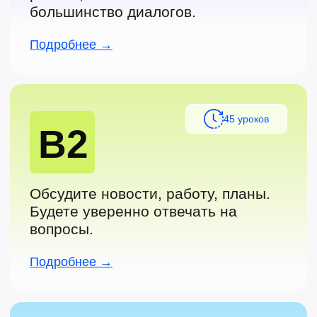
Японский (скоро)
Предложение для преподавателей
Политика конфиденциальности
Договор оферта
Сведения об образовательной организации
Сведения о лицензнии
ИП Жданова Юлия Павловна
ОРГНИП 319040000010215
ИНН 220421485020
Адрес регистрации: Респ. Алтай, с. Чемал,
Уожанская улица, д. 41.