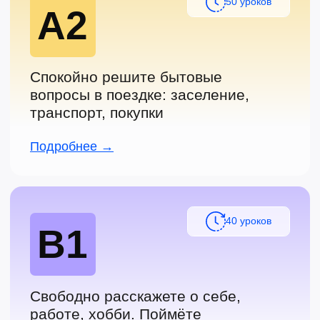
+7 (499) 647-62-55
admin@novaspeak.ru
Английский язык
Китайский язык
Уроки 1 на 1
Уроки 1 на 1
Самостоятельно
Самостоятельно
Для детей
Для детей
Для компаний
Для компаний
Подарить сертификат
Подарить сертификат
Дополнительно
Блог (скоро)
Другие языки
Корейский (скоро)
Итальянский (скоро)
Испанский (скоро)
Турецкий (скоро)
Немецкий (скоро)
Греческий (скоро)
Французский (скоро)
Португальский (скоро)
Арабский (скоро)
Русский как иностранный
(скоро)