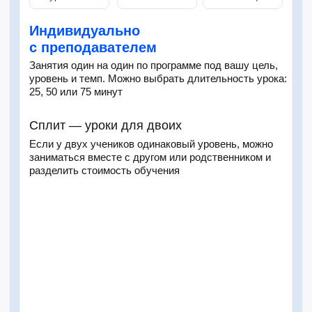
Преподаватели 一
Индивидуально
залог успеха
с преподавателем
Занятия один на один по программе под вашу цель,
Наши преподаватели — профессионалы с высшим
уровень и темп. Можно выбрать длительность урока:
педагогическим или лингвистическим образованием
25, 50 или 75 минут
и опытом от 3-х лет и выше. Каждый проходит
многоэтапный отбор: собеседование на иностранном
Сплит — уроки для двоих
языке и проверку произношения.
Если
Если у двух учеников одинаковый уровень, можно
преподаватель не подойдёт — заменим без
заниматься вместе с другом или родственником и
разделить стоимость обучения
сложностей
Подробнее о формате →
без преподавателя
задания и практика
ИИ-по