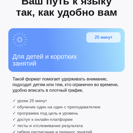
большинство диалогов.
Подробнее →
45 уроков
В2
Обсудите новости, работу, планы.
Будете уверенно отвечать на
вопросы.
Подробнее →
70 уроков
С1
Сдадите IELTS/TOEFL поймёте
нюансы и иронию, будете говорить