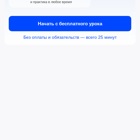
Налоговый вычет 13%
Оплата маткапиталом
Рассрочка 0% без
10+ лет помогаем
переплат
заговорить
Возможности
Свободное владение
языком с экосистемой
НоваСпик
Уникальное сочетание преподавателя,
платформы и AI-помощника помогает достигать
целей быстрее