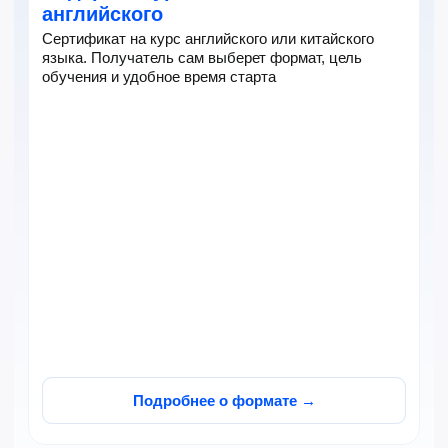
Попробовать бесплатно
Лицензированное обучение
с дополнительными
преимуществами
НоваСпик работает по образовательной
лицензии: при достижении уровня
вы получаете сертификат, а часть стоимости
обучения можно вернуть через налоговый
вычет. Также доступна оплата материнским
капиталом
Сертификат по итогам
Оплата материнским
обучения
капиталом