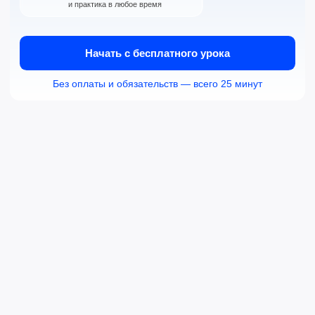
Налоговый вычет 13%
Оплата маткапиталом
Рассрочка 0% без
10+ лет помогаем
переплат
заговорить
Возможности
Свободное владение
языком с экосистемой
НоваСпик
Уникальное сочетание преподавателя,
платформы и AI-помощника помогает достигать
целей быстрее