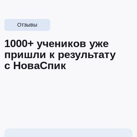
Договор оферта
Сведения об образовательной организации
Сведения о лицензнии
ИП Жданова Юлия Павловна
ОРГНИП 319040000010215
ИНН 220421485020
Адрес регистрации: Респ. Алтай, с. Чемал,
Уожанская улица, д. 41.
© 2015-2026 Novaspeak.ru