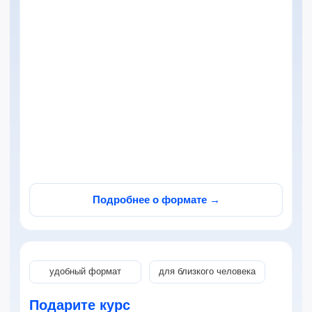
Лицензированное обучение
с дополнительными
преимуществами
НоваСпик работает по образовательной
лицензии: при достижении уровня
вы получаете сертификат, а часть стоимости
обучения можно вернуть через налоговый
вычет. Также доступна оплата материнским
капиталом
Подробнее о формате →
Сертификат по итогам
Оплата материнским
обучения
капиталом
Налоговый вычет 13%