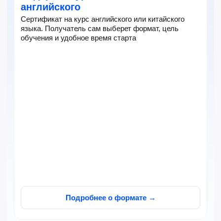
Отзывы
1000+ учеников уже
пришли к результату
с НоваСпик
Вошли в топ-3
EdTech-решений
НоваСпик вошла в топ-3 решений
для языкового онлайн-образования по версии