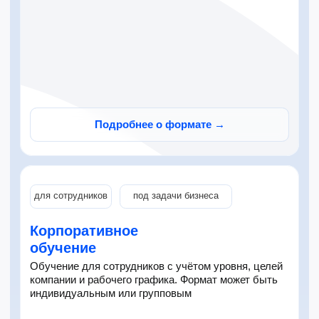
Обучение для сотрудников с учётом уровня, целей
все языки
компании и рабочего графика. Формат может быть
индивидуальным или групповым
Корпоративное
обучение
Программы для компаний: индивидуально или в
группе, под задачи бизнеса, уровень сотрудников
и удобный график
✓ обучение для сотрудников и команд
✓ индивидуально или в группе
✓ программа под задачи компании
✓ преподаватели под уровень команды
✓ контроль прогресса сотрудников
✓ гибкие форматы оплаты
✓ AI-помощник 24/7
Подробнее о формате →
Получить предложение
удобный формат
для близкого человека
Подарите курс
китайского
Сертификат на курс английского или китайского
языка. Получатель сам выберет формат, цель
обучения и удобное время старта