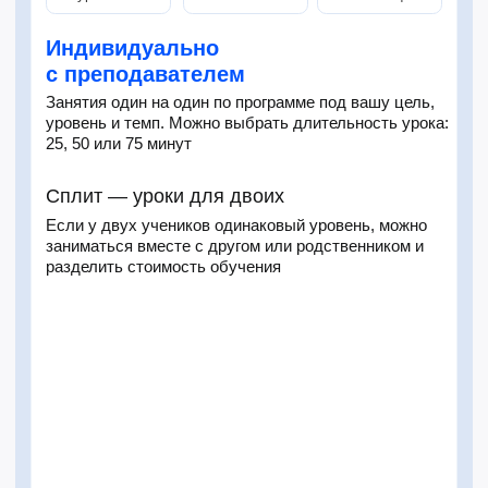
Ваш путь к языку
Индивидуально
так, как удобно вам
с преподавателем
Занятия один на один по программе под вашу цель,
уровень и темп. Можно выбрать длительность урока:
25, 50 или 75 минут
все языки
Сплит — уроки для двоих
Если у двух учеников одинаковый уровень, можно
Самостоятельно
заниматься вместе с другом или родственником и
на платформе
разделить стоимость обучения
Обучение без преподавателя: материалы,
задания и практика в личном кабинете в удобном
темпе
✓ доступ к онлайн-платформе на 1 год
✓ тренажёры, задания и материалы
✓ обучение без преподавателя
✓ занятия в удобном темпе
✓ прогресс-тесты
✓ доступ с любого устройства
✓ AI-помощник 24/7
Подробнее о формате →
9 990 ₽ / год
Получить консультацию
без преподавателя
задания и практика
ИИ-по