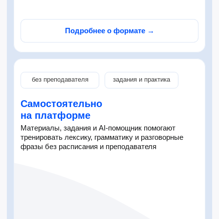
Самостоятельно
на платформе
Материалы, задания и AI-помощник помогают
все языки
тренировать лексику, грамматику и разговорные
фразы без расписания и преподавателя
Индивидуально
с преподавателем
Уроки 1:1 с преподавателем по 25, 50 или 75
минут. Программа под вашу цель, уровень и темп
✓ обучение один на один с преподавателем
✓ уроки 25 / 50 / 75 минут
✓ программа под цель и уровень
✓ доступ к онлайн-платформе
✓ тесты и отслеживание результата
✓ гибкое расписание и перенос занятий
✓ AI-помощник 24/7
Подробнее о формате →
от 795 ₽ / урок
Попробовать бесплатно
для сотрудников
под задачи бизнеса
Корпоративное
обучение