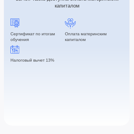
Дополнительно
Блог (скоро)
Другие языки
Корейский (скоро)
Итальянский (скоро)
Испанский (скоро)
Турецкий (скоро)
Немецкий (скоро)
Греческий (скоро)
Французский (скоро)
Португальский (скоро)
Арабский (скоро)
Русский как иностранный
(скоро)
Японский (скоро)
Предложение для преподавателей
Политика конфиденциальности